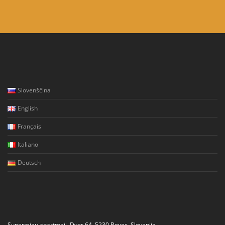
Slovenščina
English
Français
Italiano
Deutsch
Supermjau apartmaji, Dvor 64, 5230 Bovec, Slovenija,