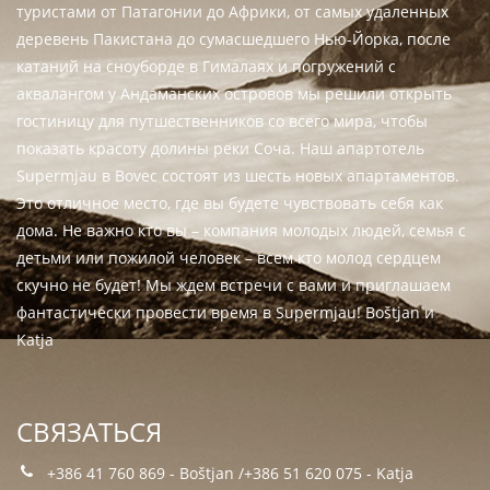
туристами от Патагонии до Африки, от самых удаленных
деревень Пакистана до сумасшедшего Нью-Йорка, после
катаний на сноуборде в Гималаях и погружений с
аквалангом у Андаманских островов мы решили открыть
гостиницу для путшественников со всего мира, чтобы
показать красоту долины реки Соча. Наш апартотель
Supermjau в Bovec состоят из шесть новых апартаментов.
Это отличное место, где вы будете чувствовать себя как
дома. Не важно кто вы – компания молодых людей, семья с
детьми или пожилой человек – всем кто молод сердцем
скучно не будет! Мы ждем встречи с вами и приглашаем
фантастически провести время в Supermjau! Boštjan и
Katja
CВЯЗАТЬСЯ
+386 41 760 869 - Boštjan /+386 51 620 075 - Katja