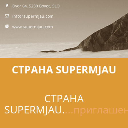
Dvor 64, 5230 Bovec, SLO
info@supermjau.com
.
www.supermjau.com
CТРАНА SUPERMJAU
CТРАНА
SUPERMJAU.
...приглаш