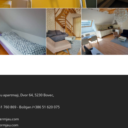
 apartmaji, Dvor 64, 5230 Bovec,
41 760 869 - Boštjan /+386 51 620 075
ermjau.com
ermjau.com