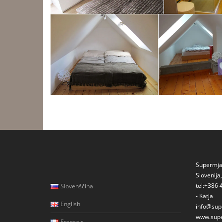
Supermjau
Slovenija,
tel:+386 
Slovenščina
- Katja
English
info@sup
www.sup
Français