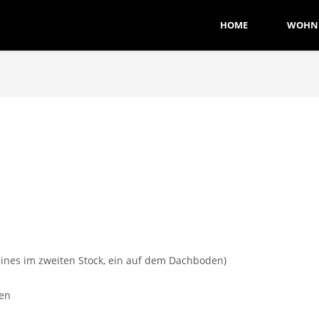
HOME
WOHN
eines im zweiten Stock, ein auf dem Dachboden)
ten