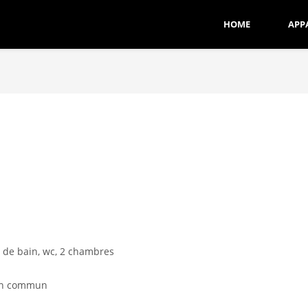
HOME
APP
e de bain, wc, 2 chambres
din commun