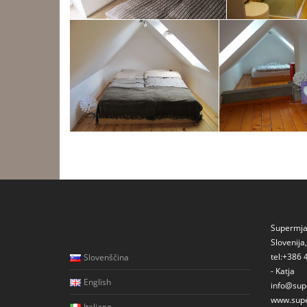
Supermjau
Slovenija,
tel:+386 
Slovenščina
- Katja
English
info@sup
www.sup
Italiano