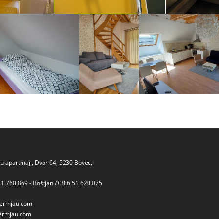
 apartmaji, Dvor 64, 5230 Bovec,
41 760 869 - Boštjan /+386 51 620 075
ermjau.com
ermjau.com