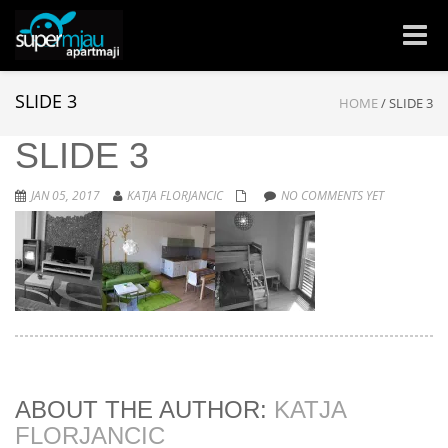
Toggle
naviga
SLIDE 3
HOME
/
SLIDE 3
SLIDE 3
JAN 05, 2017
KATJA FLORJANCIC
NO COMMENTS YET
ABOUT THE AUTHOR:
KATJA
FLORJANCIC