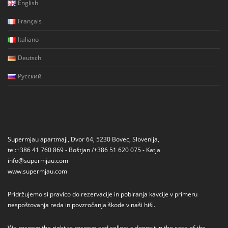
English
Français
Italiano
Deutsch
Русский
Supermjau apartmaji, Dvor 64, 5230 Bovec, Slovenija,
tel:+386 41 760 869 - Boštjan /+386 51 620 075 - Katja
info@supermjau.com
www.supermjau.com
Pridržujemo si pravico do rezervacije in pobiranja kavcije v primeru
nespoštovanja reda in povzročanja škode v naši hiši.
We reserve the right to reserve and collect a deposit in the case of the